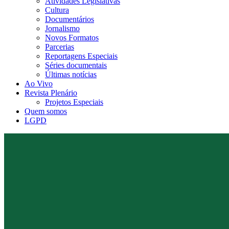
Atividades Legislativas
Cultura
Documentários
Jornalismo
Novos Formatos
Parcerias
Reportagens Especiais
Séries documentais
Últimas notícias
Ao Vivo
Revista Plenário
Projetos Especiais
Quem somos
LGPD