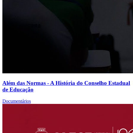
Além das Normas - A História do Conselho Estadual
de Educação
Documentários