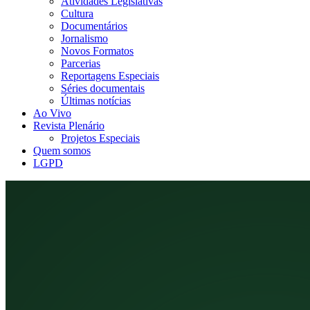
Atividades Legislativas
Cultura
Documentários
Jornalismo
Novos Formatos
Parcerias
Reportagens Especiais
Séries documentais
Últimas notícias
Ao Vivo
Revista Plenário
Projetos Especiais
Quem somos
LGPD