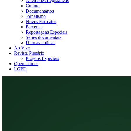
Atividades Legislativas
Cultura
Documentários
Jornalismo
Novos Formatos
Parcerias
Reportagens Especiais
Séries documentais
Últimas notícias
Ao Vivo
Revista Plenário
Projetos Especiais
Quem somos
LGPD