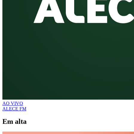
AO VIVO
ALECE FM
Em alta