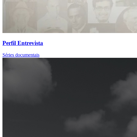
Perfil Entrevista
Séries documentais