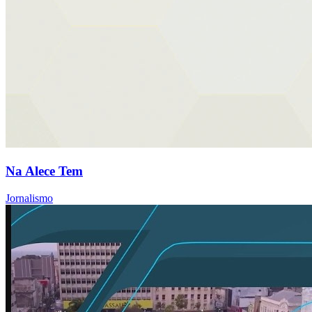
Na Alece Tem
Jornalismo