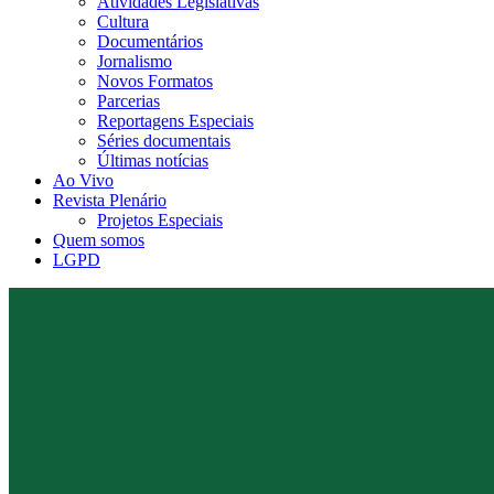
Atividades Legislativas
Cultura
Documentários
Jornalismo
Novos Formatos
Parcerias
Reportagens Especiais
Séries documentais
Últimas notícias
Ao Vivo
Revista Plenário
Projetos Especiais
Quem somos
LGPD