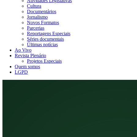
Atividades Legislativas
Cultura
Documentários
Jornalismo
Novos Formatos
Parcerias
Reportagens Especiais
Séries documentais
Últimas notícias
Ao Vivo
Revista Plenário
Projetos Especiais
Quem somos
LGPD