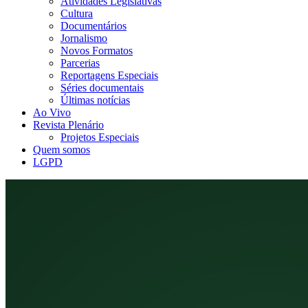
Atividades Legislativas
Cultura
Documentários
Jornalismo
Novos Formatos
Parcerias
Reportagens Especiais
Séries documentais
Últimas notícias
Ao Vivo
Revista Plenário
Projetos Especiais
Quem somos
LGPD