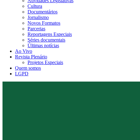
Atividades Legislativas
Cultura
Documentários
Jornalismo
Novos Formatos
Parcerias
Reportagens Especiais
Séries documentais
Últimas notícias
Ao Vivo
Revista Plenário
Projetos Especiais
Quem somos
LGPD