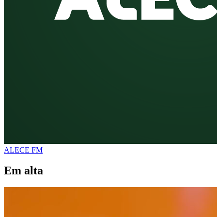
ALECE FM
Em alta