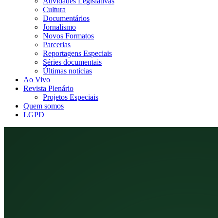
Atividades Legislativas
Cultura
Documentários
Jornalismo
Novos Formatos
Parcerias
Reportagens Especiais
Séries documentais
Últimas notícias
Ao Vivo
Revista Plenário
Projetos Especiais
Quem somos
LGPD