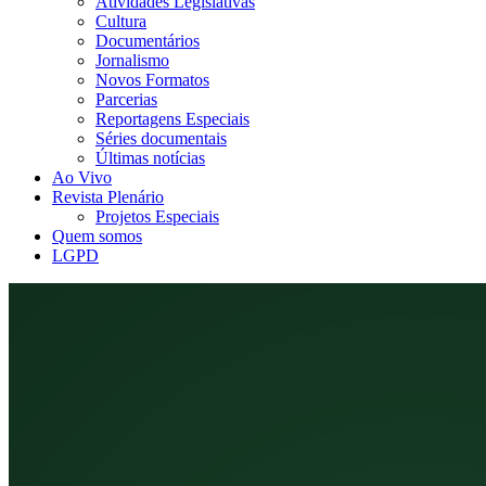
Atividades Legislativas
Cultura
Documentários
Jornalismo
Novos Formatos
Parcerias
Reportagens Especiais
Séries documentais
Últimas notícias
Ao Vivo
Revista Plenário
Projetos Especiais
Quem somos
LGPD