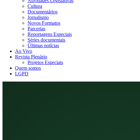
Atividades Legislativas
Cultura
Documentários
Jornalismo
Novos Formatos
Parcerias
Reportagens Especiais
Séries documentais
Últimas notícias
Ao Vivo
Revista Plenário
Projetos Especiais
Quem somos
LGPD