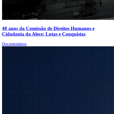
40 anos da Comissão de Direitos Humanos e
Cidadania da Alece: Lutas e Conquistas
Documentários