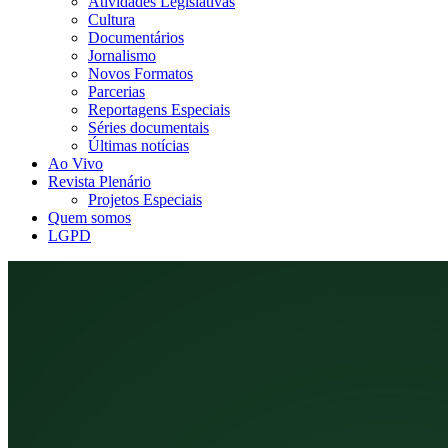
Atividades Legislativas
Cultura
Documentários
Jornalismo
Novos Formatos
Parcerias
Reportagens Especiais
Séries documentais
Últimas notícias
Ao Vivo
Revista Plenário
Projetos Especiais
Quem somos
LGPD