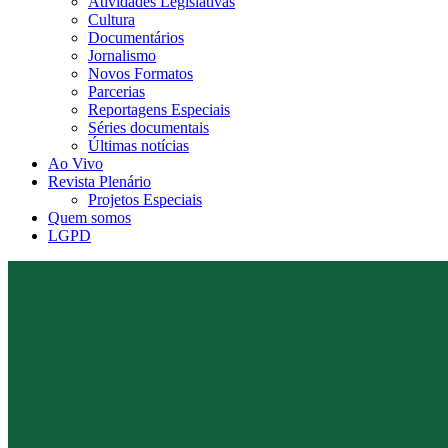
Atividades Legislativas
Cultura
Documentários
Jornalismo
Novos Formatos
Parcerias
Reportagens Especiais
Séries documentais
Últimas notícias
Ao Vivo
Revista Plenário
Projetos Especiais
Quem somos
LGPD