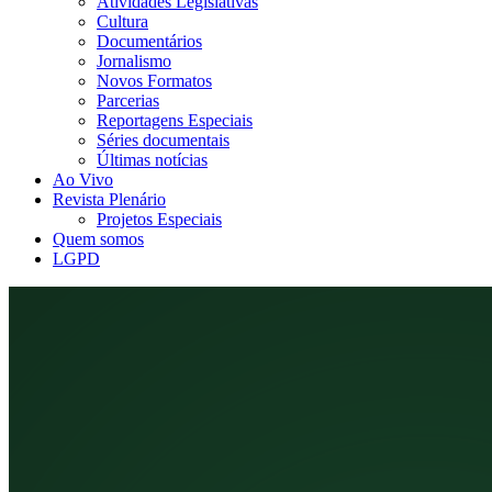
Atividades Legislativas
Cultura
Documentários
Jornalismo
Novos Formatos
Parcerias
Reportagens Especiais
Séries documentais
Últimas notícias
Ao Vivo
Revista Plenário
Projetos Especiais
Quem somos
LGPD