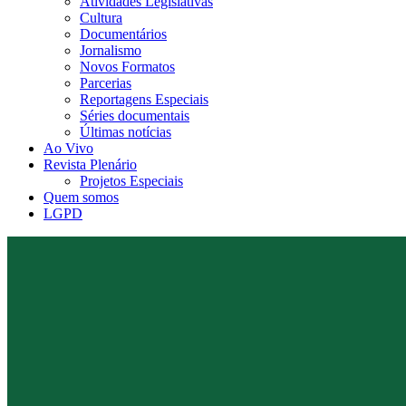
Atividades Legislativas
Cultura
Documentários
Jornalismo
Novos Formatos
Parcerias
Reportagens Especiais
Séries documentais
Últimas notícias
Ao Vivo
Revista Plenário
Projetos Especiais
Quem somos
LGPD