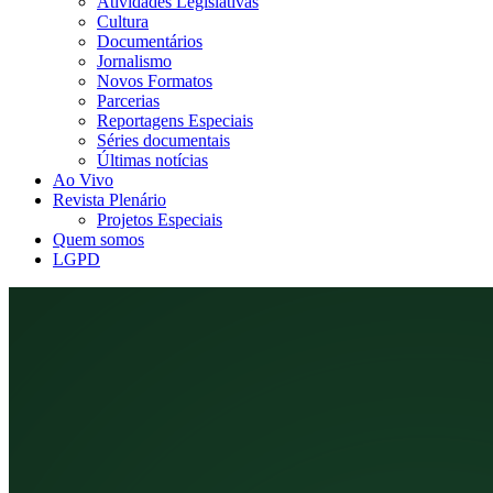
Atividades Legislativas
Cultura
Documentários
Jornalismo
Novos Formatos
Parcerias
Reportagens Especiais
Séries documentais
Últimas notícias
Ao Vivo
Revista Plenário
Projetos Especiais
Quem somos
LGPD