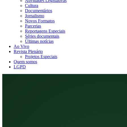
Atividades Legislativas
Cultura
Documentários
Jornalismo
Novos Formatos
Parcerias
Reportagens Especiais
Séries documentais
Últimas notícias
Ao Vivo
Revista Plenário
Projetos Especiais
Quem somos
LGPD