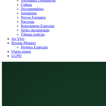
Atividades Legislativas
Cultura
Documentários
Jornalismo
Novos Formatos
Parcerias
Reportagens Especiais
Séries documentais
Últimas notícias
Ao Vivo
Revista Plenário
Projetos Especiais
Quem somos
LGPD