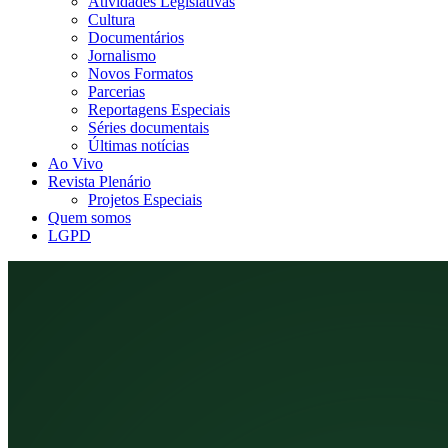
Atividades Legislativas
Cultura
Documentários
Jornalismo
Novos Formatos
Parcerias
Reportagens Especiais
Séries documentais
Últimas notícias
Ao Vivo
Revista Plenário
Projetos Especiais
Quem somos
LGPD