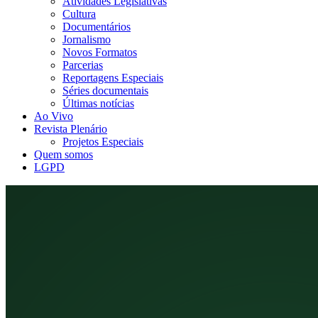
Atividades Legislativas
Cultura
Documentários
Jornalismo
Novos Formatos
Parcerias
Reportagens Especiais
Séries documentais
Últimas notícias
Ao Vivo
Revista Plenário
Projetos Especiais
Quem somos
LGPD