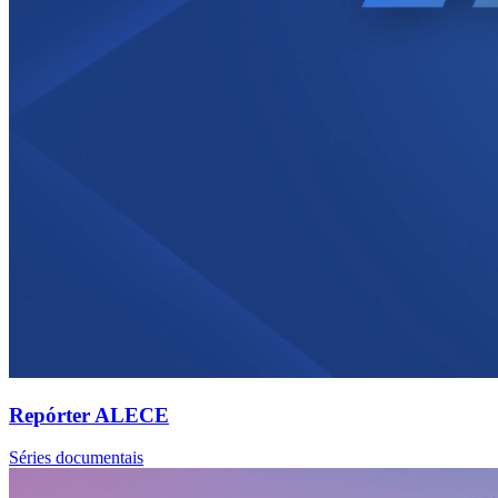
Repórter ALECE
Séries documentais