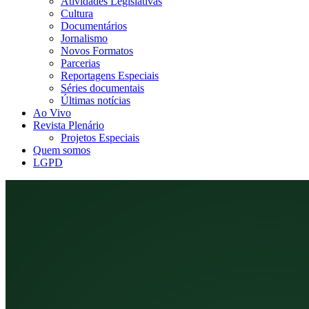
Atividades Legislativas
Cultura
Documentários
Jornalismo
Novos Formatos
Parcerias
Reportagens Especiais
Séries documentais
Últimas notícias
Ao Vivo
Revista Plenário
Projetos Especiais
Quem somos
LGPD