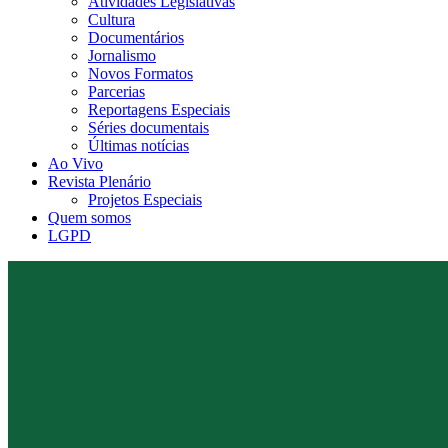
Atividades Legislativas
Cultura
Documentários
Jornalismo
Novos Formatos
Parcerias
Reportagens Especiais
Séries documentais
Últimas notícias
Ao Vivo
Revista Plenário
Projetos Especiais
Quem somos
LGPD