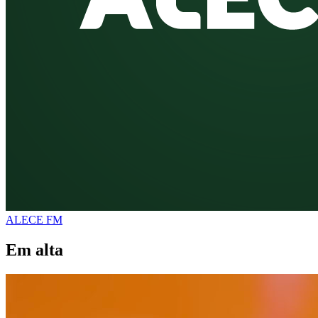
ALECE FM
Em alta