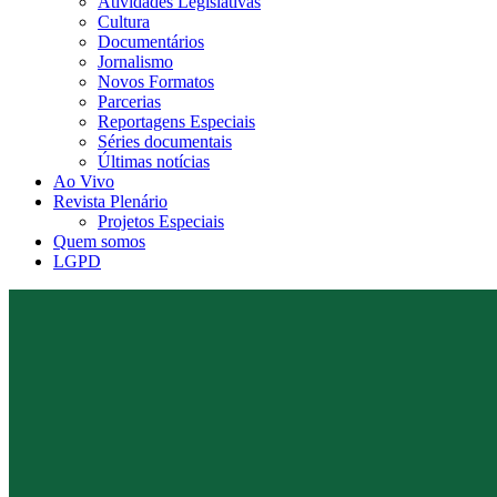
Atividades Legislativas
Cultura
Documentários
Jornalismo
Novos Formatos
Parcerias
Reportagens Especiais
Séries documentais
Últimas notícias
Ao Vivo
Revista Plenário
Projetos Especiais
Quem somos
LGPD