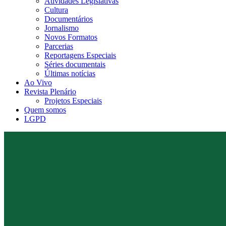
Atividades Legislativas
Cultura
Documentários
Jornalismo
Novos Formatos
Parcerias
Reportagens Especiais
Séries documentais
Últimas notícias
Ao Vivo
Revista Plenário
Projetos Especiais
Quem somos
LGPD