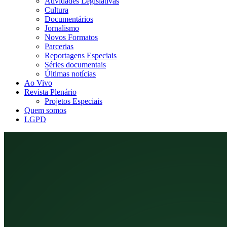
Atividades Legislativas
Cultura
Documentários
Jornalismo
Novos Formatos
Parcerias
Reportagens Especiais
Séries documentais
Últimas notícias
Ao Vivo
Revista Plenário
Projetos Especiais
Quem somos
LGPD