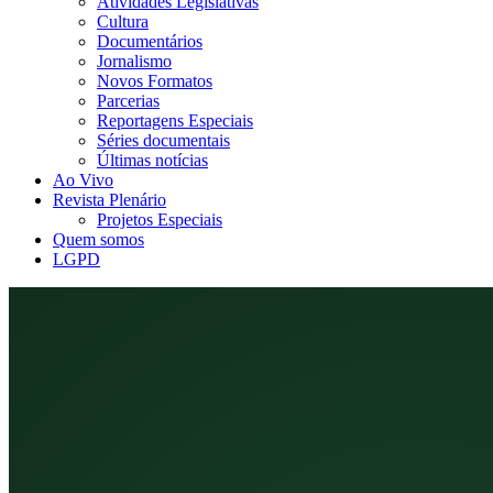
Atividades Legislativas
Cultura
Documentários
Jornalismo
Novos Formatos
Parcerias
Reportagens Especiais
Séries documentais
Últimas notícias
Ao Vivo
Revista Plenário
Projetos Especiais
Quem somos
LGPD