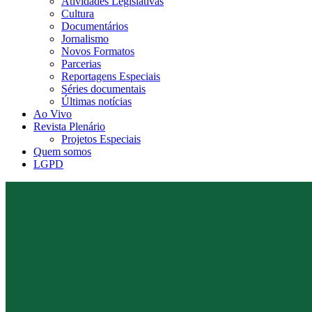
Atividades Legislativas
Cultura
Documentários
Jornalismo
Novos Formatos
Parcerias
Reportagens Especiais
Séries documentais
Últimas notícias
Ao Vivo
Revista Plenário
Projetos Especiais
Quem somos
LGPD