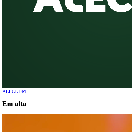
ALECE FM
Em alta