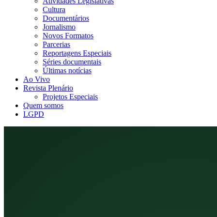
Atividades Legislativas
Cultura
Documentários
Jornalismo
Novos Formatos
Parcerias
Reportagens Especiais
Séries documentais
Últimas notícias
Ao Vivo
Revista Plenário
Projetos Especiais
Quem somos
LGPD