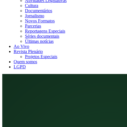
Atividades Legislativas
Cultura
Documentários
Jornalismo
Novos Formatos
Parcerias
Reportagens Especiais
Séries documentais
Últimas notícias
Ao Vivo
Revista Plenário
Projetos Especiais
Quem somos
LGPD