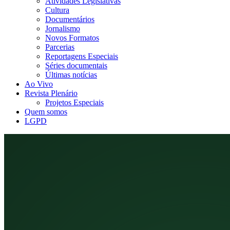
Atividades Legislativas
Cultura
Documentários
Jornalismo
Novos Formatos
Parcerias
Reportagens Especiais
Séries documentais
Últimas notícias
Ao Vivo
Revista Plenário
Projetos Especiais
Quem somos
LGPD