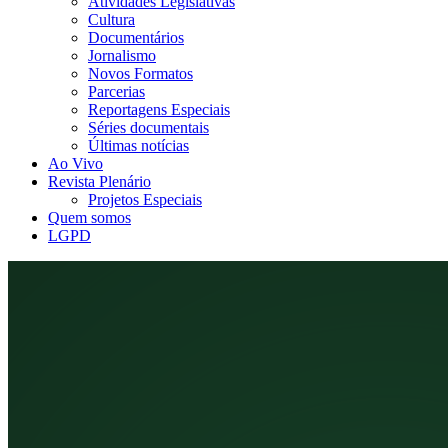
Atividades Legislativas
Cultura
Documentários
Jornalismo
Novos Formatos
Parcerias
Reportagens Especiais
Séries documentais
Últimas notícias
Ao Vivo
Revista Plenário
Projetos Especiais
Quem somos
LGPD