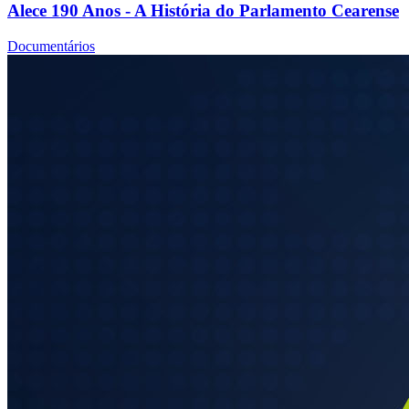
Alece 190 Anos - A História do Parlamento Cearense
Documentários