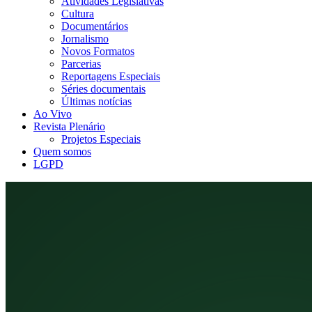
Atividades Legislativas
Cultura
Documentários
Jornalismo
Novos Formatos
Parcerias
Reportagens Especiais
Séries documentais
Últimas notícias
Ao Vivo
Revista Plenário
Projetos Especiais
Quem somos
LGPD