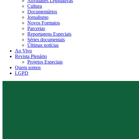
Atividades Legislativas
Cultura
Documentários
Jornalismo
Novos Formatos
Parcerias
Reportagens Especiais
Séries documentais
Últimas notícias
Ao Vivo
Revista Plenário
Projetos Especiais
Quem somos
LGPD