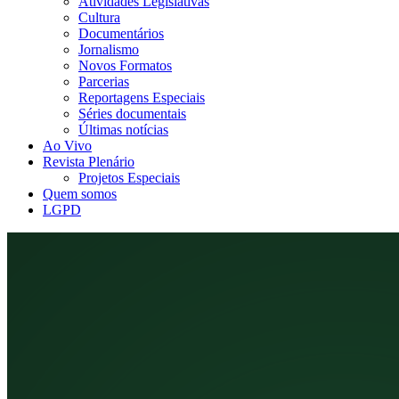
Atividades Legislativas
Cultura
Documentários
Jornalismo
Novos Formatos
Parcerias
Reportagens Especiais
Séries documentais
Últimas notícias
Ao Vivo
Revista Plenário
Projetos Especiais
Quem somos
LGPD