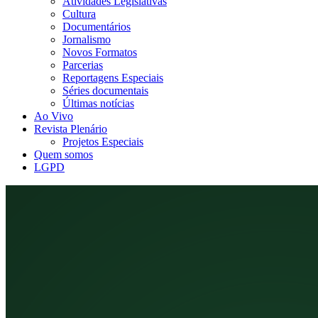
Atividades Legislativas
Cultura
Documentários
Jornalismo
Novos Formatos
Parcerias
Reportagens Especiais
Séries documentais
Últimas notícias
Ao Vivo
Revista Plenário
Projetos Especiais
Quem somos
LGPD