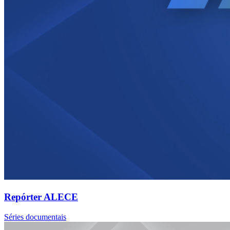
Repórter ALECE
Séries documentais