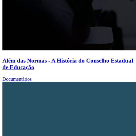
Além das Normas - A História do Conselho Estadual
de Educação
Documentários