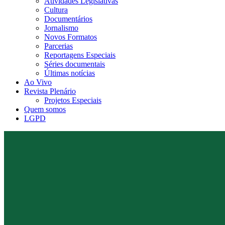
Atividades Legislativas
Cultura
Documentários
Jornalismo
Novos Formatos
Parcerias
Reportagens Especiais
Séries documentais
Últimas notícias
Ao Vivo
Revista Plenário
Projetos Especiais
Quem somos
LGPD