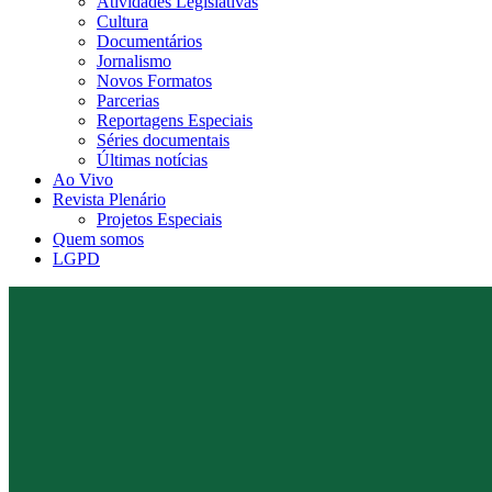
Atividades Legislativas
Cultura
Documentários
Jornalismo
Novos Formatos
Parcerias
Reportagens Especiais
Séries documentais
Últimas notícias
Ao Vivo
Revista Plenário
Projetos Especiais
Quem somos
LGPD