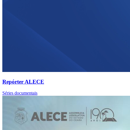
Repórter ALECE
Séries documentais