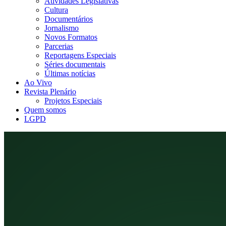
Atividades Legislativas
Cultura
Documentários
Jornalismo
Novos Formatos
Parcerias
Reportagens Especiais
Séries documentais
Últimas notícias
Ao Vivo
Revista Plenário
Projetos Especiais
Quem somos
LGPD