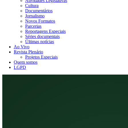
Atividades Legislativas
Cultura
Documentários
Jornalismo
Novos Formatos
Parcerias
Reportagens Especiais
Séries documentais
Últimas notícias
Ao Vivo
Revista Plenário
Projetos Especiais
Quem somos
LGPD