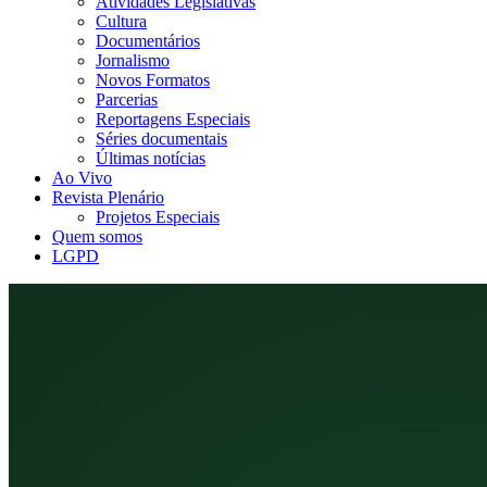
Atividades Legislativas
Cultura
Documentários
Jornalismo
Novos Formatos
Parcerias
Reportagens Especiais
Séries documentais
Últimas notícias
Ao Vivo
Revista Plenário
Projetos Especiais
Quem somos
LGPD