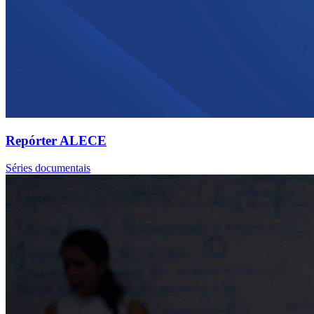
Repórter ALECE
Séries documentais