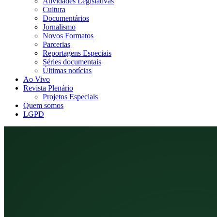
Atividades Legislativas
Cultura
Documentários
Jornalismo
Novos Formatos
Parcerias
Reportagens Especiais
Séries documentais
Últimas notícias
Ao Vivo
Revista Plenário
Projetos Especiais
Quem somos
LGPD