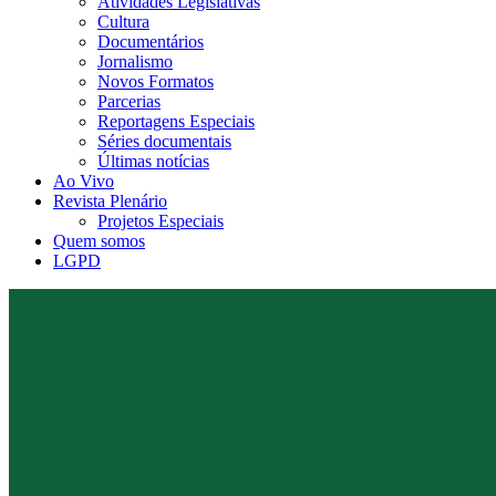
Atividades Legislativas
Cultura
Documentários
Jornalismo
Novos Formatos
Parcerias
Reportagens Especiais
Séries documentais
Últimas notícias
Ao Vivo
Revista Plenário
Projetos Especiais
Quem somos
LGPD