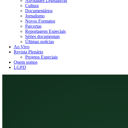
Atividades Legislativas
Cultura
Documentários
Jornalismo
Novos Formatos
Parcerias
Reportagens Especiais
Séries documentais
Últimas notícias
Ao Vivo
Revista Plenário
Projetos Especiais
Quem somos
LGPD