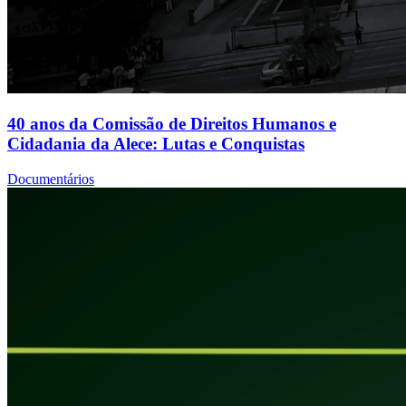
40 anos da Comissão de Direitos Humanos e
Cidadania da Alece: Lutas e Conquistas
Documentários