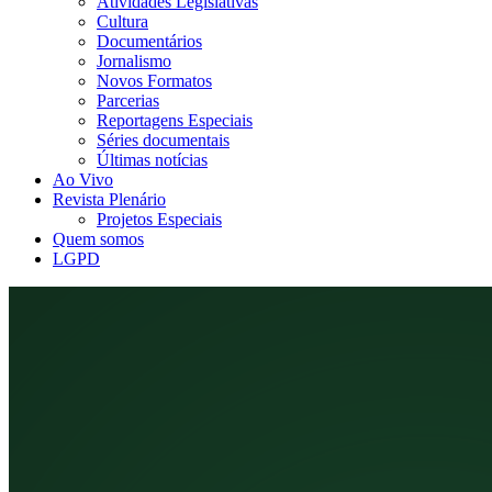
Atividades Legislativas
Cultura
Documentários
Jornalismo
Novos Formatos
Parcerias
Reportagens Especiais
Séries documentais
Últimas notícias
Ao Vivo
Revista Plenário
Projetos Especiais
Quem somos
LGPD