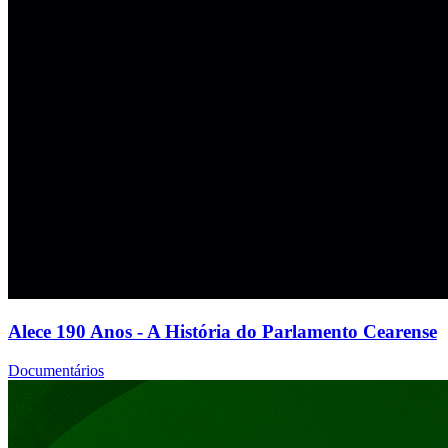
Alece 190 Anos - A História do Parlamento Cearense
Documentários