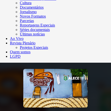
Cultura
Documentários
Jornalismo
Novos Formatos
Parcerias
Reportagens Especiais
Séries documentais
Últimas notícias
Ao Vivo
Revista Plenário
Projetos Especiais
Quem somos
LGPD