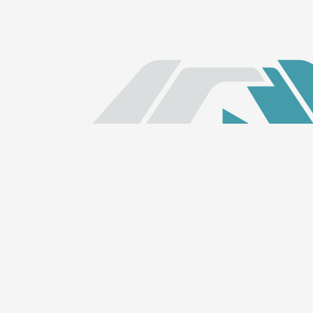
Links Rápidos
Início
ALECE TV
ALECE FM
Quem somos
LGPD