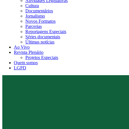
Atividades Legislativas
Cultura
Documentários
Jornalismo
Novos Formatos
Parcerias
Reportagens Especiais
Séries documentais
Últimas notícias
Ao Vivo
Revista Plenário
Projetos Especiais
Quem somos
LGPD