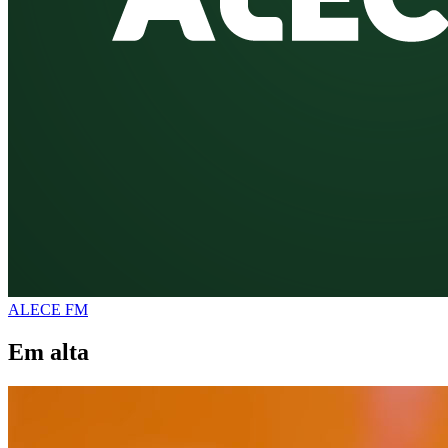
ALECE FM
Em alta