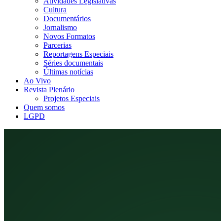
Atividades Legislativas
Cultura
Documentários
Jornalismo
Novos Formatos
Parcerias
Reportagens Especiais
Séries documentais
Últimas notícias
Ao Vivo
Revista Plenário
Projetos Especiais
Quem somos
LGPD