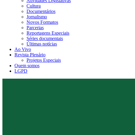
Atividades Legislativas
Cultura
Documentários
Jornalismo
Novos Formatos
Parcerias
Reportagens Especiais
Séries documentais
Últimas notícias
Ao Vivo
Revista Plenário
Projetos Especiais
Quem somos
LGPD