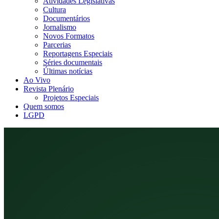
Atividades Legislativas
Cultura
Documentários
Jornalismo
Novos Formatos
Parcerias
Reportagens Especiais
Séries documentais
Últimas notícias
Ao Vivo
Revista Plenário
Projetos Especiais
Quem somos
LGPD