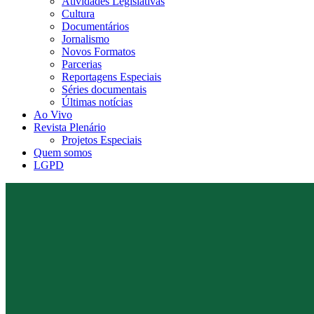
Atividades Legislativas
Cultura
Documentários
Jornalismo
Novos Formatos
Parcerias
Reportagens Especiais
Séries documentais
Últimas notícias
Ao Vivo
Revista Plenário
Projetos Especiais
Quem somos
LGPD